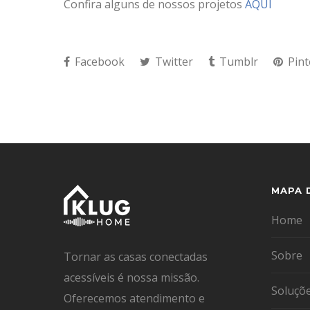
Confira alguns de nossos projetos
AQUI
Facebook
Twitter
Tumblr
Pint
MAPA 
Home
Sobre
Tornar as casas conectadas
acessíveis é nossa missão.
Soluçõ
Oferecemos atendimento e