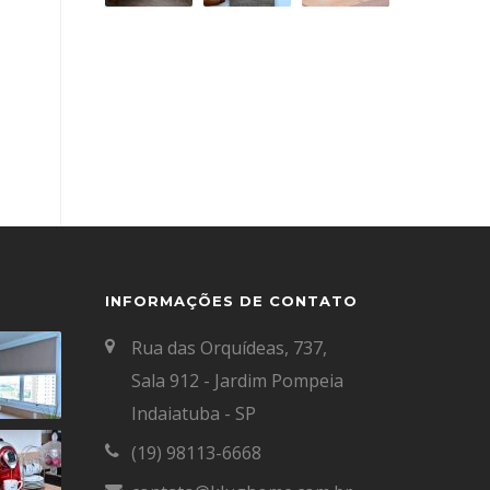
INFORMAÇÕES DE CONTATO
Rua das Orquídeas, 737,
Sala 912 - Jardim Pompeia
Indaiatuba - SP
(19) 98113-6668