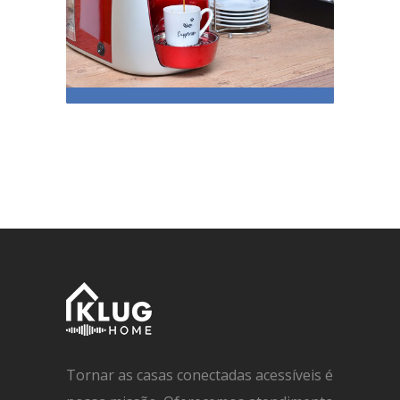
Aquele cheirinho de café ao
despertar
Tornar as casas conectadas acessíveis é